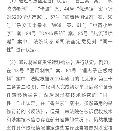
（1）通过司法鉴定进行认定。“香兰素”案、“橡
胶防老剂”、“卡波”案、44号“优选锯”案（针
对S200型优选锯）、57号“病毒检测试剂”案、58
号“杂交玉米亲本‘W68’案、61号“电商小程
序”案、84号“DAKS系统”案、85号“热流道喷
嘴”案中，法院均参考司法鉴定意见对“同一
性”进行认定。
（2）通过将举证责任转移给被告进行认定。例如，
在 43号“医用制氧”案、64号“锂离子正极材
料”案中，法院根据2019年修订的《反法》第三十
二条第二款[8]，在权利人完成初步举证后将举证责
任转移给被告，然后对涉案技术秘密的“同一
性”作出认定。在“香兰素”案中，虽然适用的是
修订前的《反法》，但是二审法院在被诉侵权技术
和涉案技术信息存在部分差异的情况下，仍然根据
案件具体侵权情况推定这些差异源自被告对涉案技