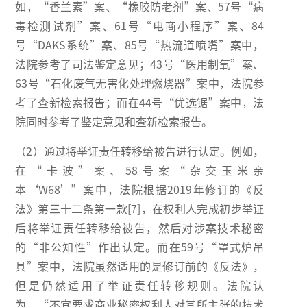
如，“香兰素”案、“橡胶防老剂”案、57号“病
毒检测试剂”案、61号“电商小程序”案、84
号“DAKS系统”案、85号“热流道喷嘴”案中，
法院参考了司法鉴定意见；43号“医用制氧”案、
63号“石化废气无害化处理燃烧器”案中，法院参
考了查新检索报告；而在44号“优选锯”案中，法
院同时参考了鉴定意见和查新检索报告。
（2）通过将举证责任转移给被告进行认定。例如，
在“卡波”案、58号案“杂交玉米亲
本‘W68’”案中，法院根据2019年修订的《反
法》第三十二条第一款[7]，在权利人完成初步举证
后将举证责任转移给被告，然后对涉案技术秘密
的“非公知性”作出认定。而在59号“罩式炉吊
具”案中，法院虽然适用的是修订前的《反法》，
但是仍然适用了举证责任转移规则。法院认
为，“不宜要求商业秘密权利人对其所主张的技术